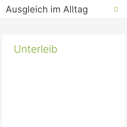
Inhalt
Zum
Hau
Ausgleich im Alltag
springen
Inhalt
springen
Unterleib
Regelschmerzen