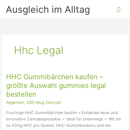
Inhalt
Zum
Hau
Ausgleich im Alltag
springen
Inhalt
springen
Hhc Legal
HHC Gummibärchen kaufen –
HHC
Gummibärchen
größte Auswahl gummies legal
kaufen
bestellen
–
größte
Allgemein
,
CBD Blog ZenLeaf
Auswahl
Fruchtige HHC Gummibärchen kaufen » Entdecke neue und
gummies
innovative Cannabisprodukte ✓ ideal für Unterwegs ✓ Mit bis
legal
zu 42mg HHC pro Gummi. HHC-Gummibonbons sind ein
bestellen